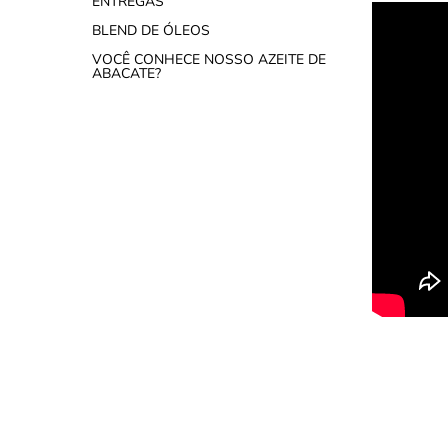
ENTREGAS
BLEND DE ÓLEOS
VOCÊ CONHECE NOSSO AZEITE DE
ABACATE?