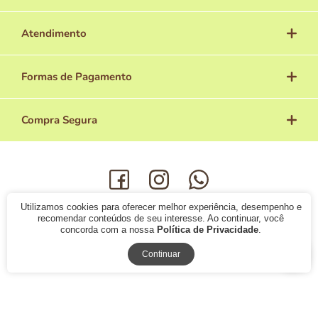
Atendimento
Formas de Pagamento
Compra Segura
Utilizamos cookies para oferecer melhor experiência, desempenho e
© 2019 -
Avolovers Cosméticos
- Todos os direitos reservados.
recomendar conteúdos de seu interesse. Ao continuar, você
concorda com a nossa
Política de Privacidade
.
Continuar