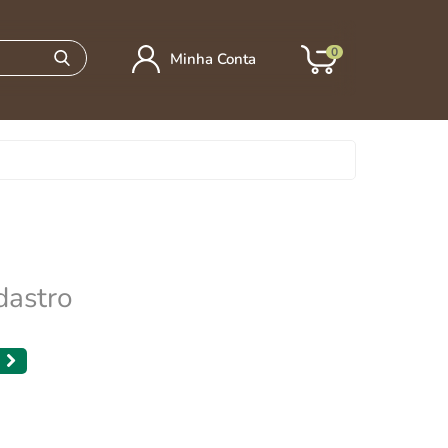
0
Minha Conta
dastro