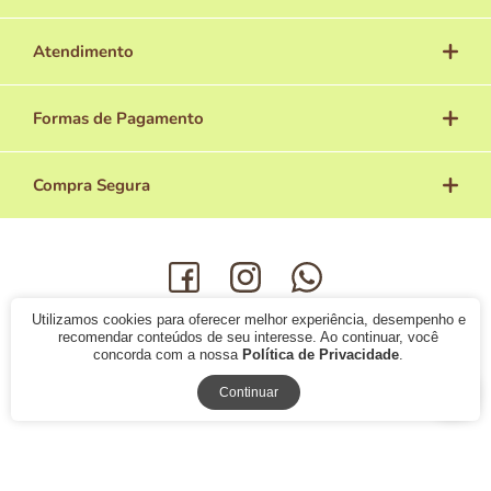
Atendimento
Formas de Pagamento
Compra Segura
Utilizamos cookies para oferecer melhor experiência, desempenho e
© 2019 -
Avolovers Cosméticos
- Todos os direitos reservados.
recomendar conteúdos de seu interesse. Ao continuar, você
concorda com a nossa
Política de Privacidade
.
Continuar